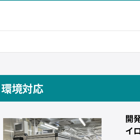
環境対応
開
イ