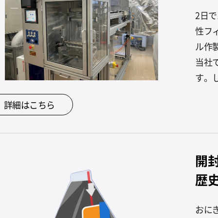
2日
性フ
ル作
当社
す。し
詳細はこちら
開
歴
おに