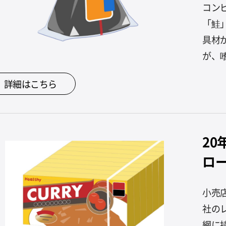
コン
「鮭
具材
が、
詳細はこちら
2
ロ
小売
社の
網に