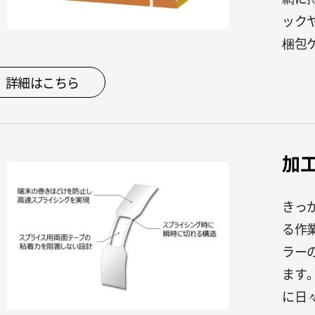
ック
梱包ケ
詳細はこちら
加
きっ
る作
ラー
ます
に日々