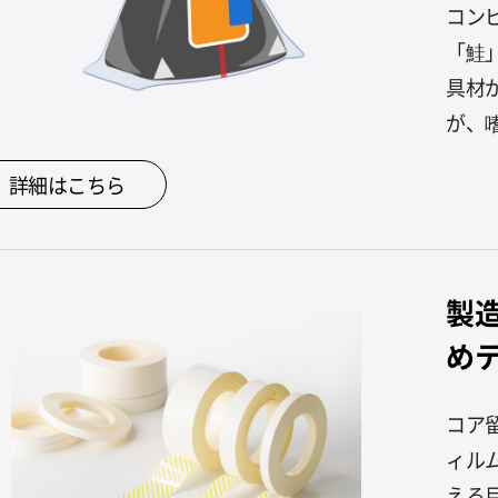
コン
「鮭
具材
が、
詳細はこちら
製
め
コア
ィル
える