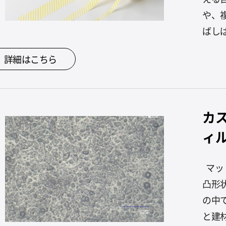
や、
ばしば
詳細はこちら
カ
ィ
マッ
凸形
の中
と建