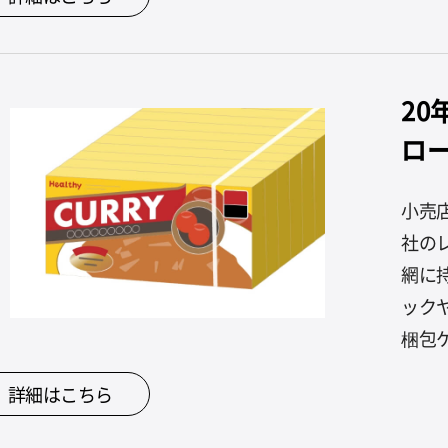
2
ロ
小売
社の
網に
ック
梱包ケ
詳細はこちら