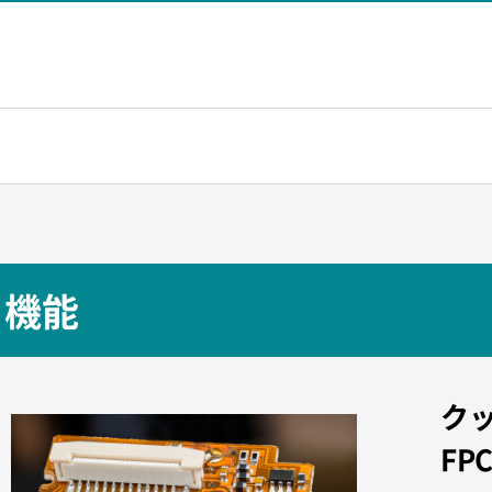
機能
ク
FP