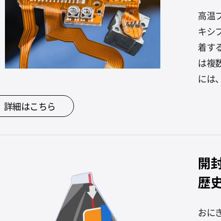
高温
キシ
着す
は複
には、
詳細はこちら
開
歴
おに