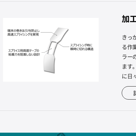
加
きっ
る作
ラー
ます
に日々