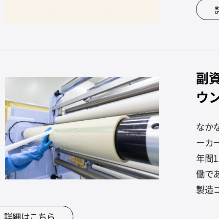
副
ウ
なか
ーカ
年間
働で
製造コ
詳細はこちら