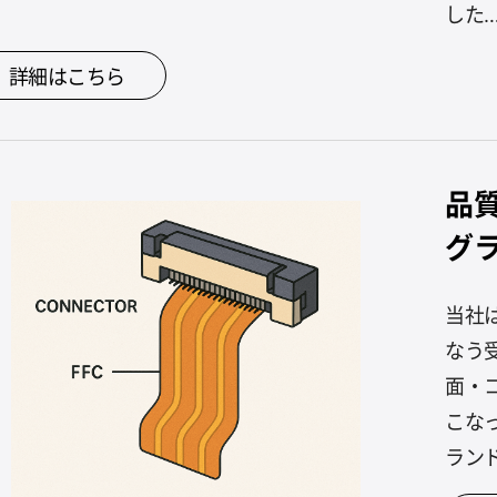
した….
詳細はこちら
品
グ
当社
なう
面・
こな
ランド